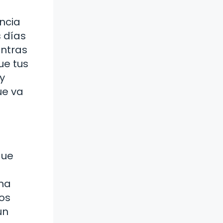
ncia
s días
ntras
ue tus
y
ue va
que
una
os
un