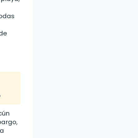
bodas
 de
o
cún
bargo,
la