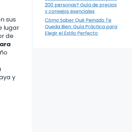
200 personas? Guía de precios
y consejos esenciales
on sus
Cómo Saber Qué Peinado Te
Queda Bien: Guía Práctica para
e lugar
Elegir el Estilo Perfecto
or de
para
eño
a
laya y