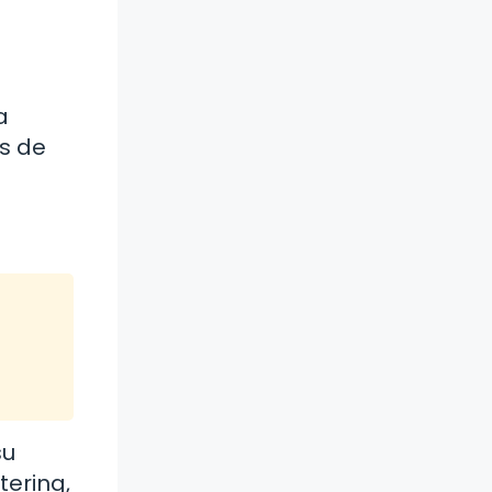
a
es de
su
tering,