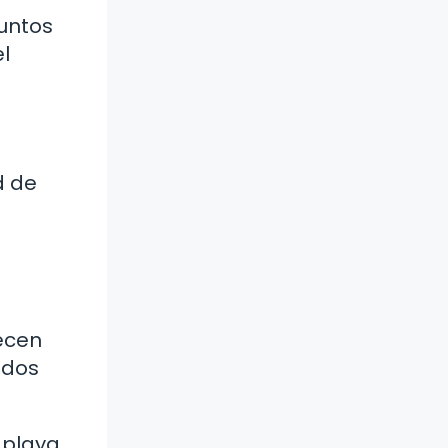
juntos
l
d de
recen
ados
 playa,