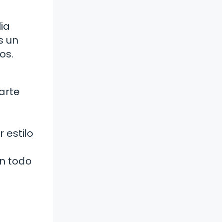
ia
s un
os.
arte
 estilo
n todo