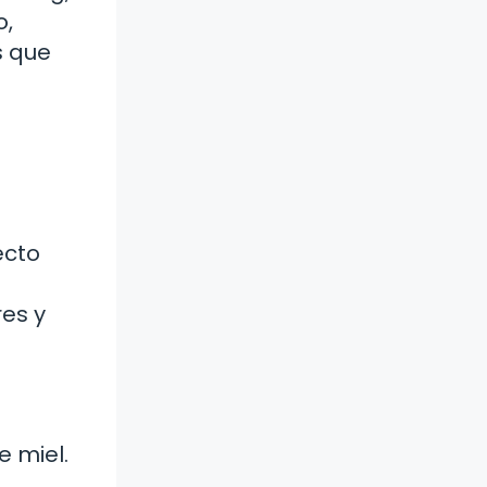
o,
s que
ecto
res y
 miel.