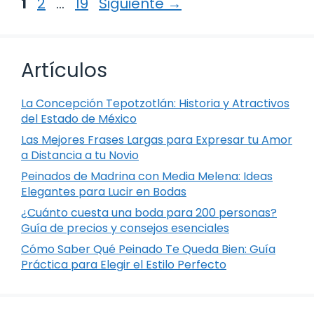
Página
Página
Página
1
2
…
19
Siguiente
→
Artículos
La Concepción Tepotzotlán: Historia y Atractivos
del Estado de México
Las Mejores Frases Largas para Expresar tu Amor
a Distancia a tu Novio
Peinados de Madrina con Media Melena: Ideas
Elegantes para Lucir en Bodas
¿Cuánto cuesta una boda para 200 personas?
Guía de precios y consejos esenciales
Cómo Saber Qué Peinado Te Queda Bien: Guía
Práctica para Elegir el Estilo Perfecto