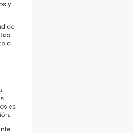
os y
ad de
tiza
to a
u
es
dos es
ión.
nte.