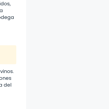
idos,
La
Bodega
vinos.
iones
a del