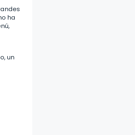
grandes
no ha
nú,
o, un