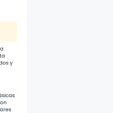
 a
ta
dos y
ásicas
con
lares