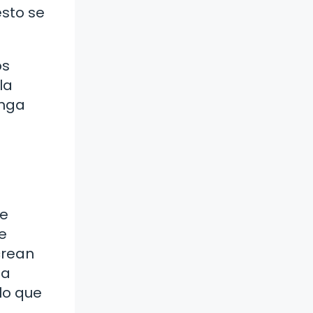
esto se
os
la
enga
ue
e
crean
la
lo que