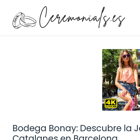
Saltar
al
contenido
Bodega Bonay: Descubre la Jo
Catalanes en Barcelona