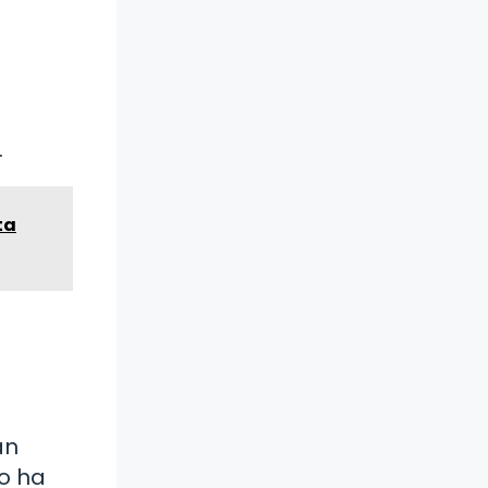
.
ta
an
vo ha