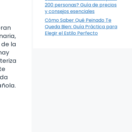
200 personas? Guía de precios
y consejos esenciales
Cómo Saber Qué Peinado Te
Queda Bien: Guía Práctica para
Gran
Elegir el Estilo Perfecto
naria,
 de la
onay
teriza
te
ada
añola.