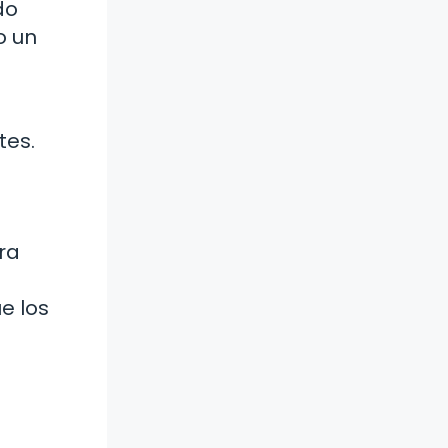
do
o un
tes.
ra
s
e los