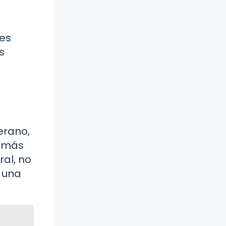
 es
s
erano,
s más
ral, no
r una