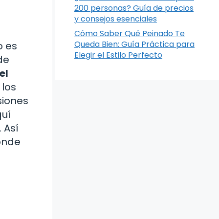
200 personas? Guía de precios
y consejos esenciales
Cómo Saber Qué Peinado Te
Queda Bien: Guía Práctica para
o es
Elegir el Estilo Perfecto
de
el
 los
siones
quí
 Así
onde