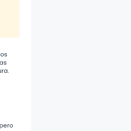
los
las
ura.
 pero