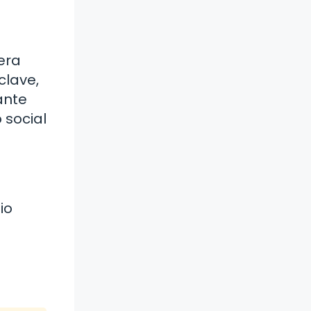
era
clave,
ante
 social
io