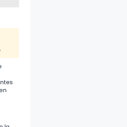
o
e
entes
den
n la