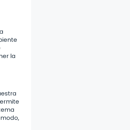
la
biente
e
er la
uestra
permite
 tema
cómodo,