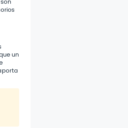
 son
orios
s
 que un
e
 aporta