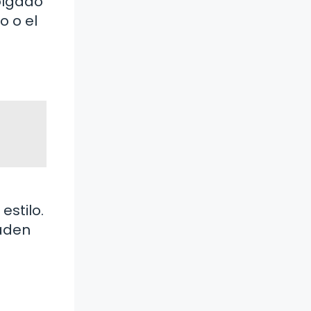
olgado
o o el
stilo.
aden