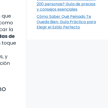
200 personas? Guía de precios
y consejos esenciales
s que
Cómo Saber Qué Peinado Te
Queda Bien: Guía Práctica para
o como
Elegir el Estilo Perfecto
car la
das de
n toque
, y
ción
no