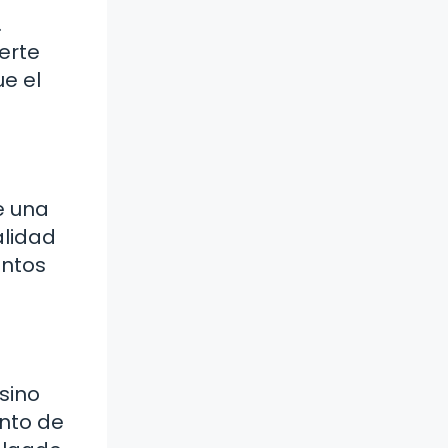
.
erte
ue el
e una
alidad
untos
 sino
unto de