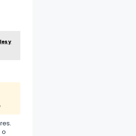
les y
o
res.
 o