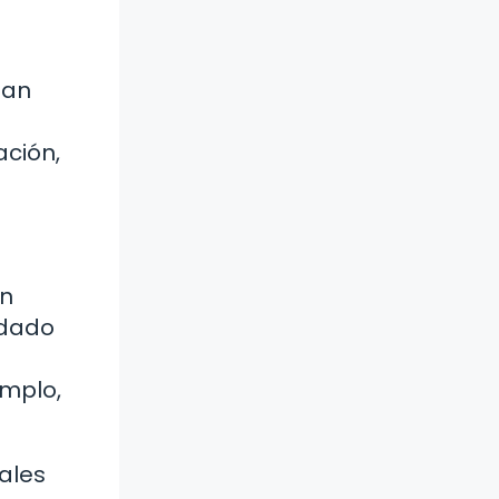
han
ación,
on
idado
emplo,
ales