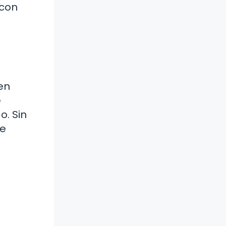
 con
en
e
. Sin
ue