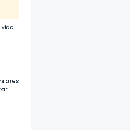
vida.
milares
tar