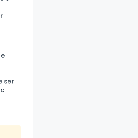
r
de
e ser
 o