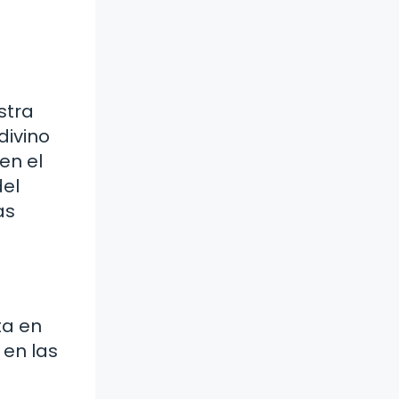
stra
divino
en el
del
as
ta en
 en las