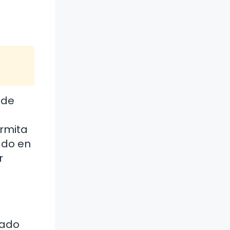
 de
ermita
ado en
r
cado