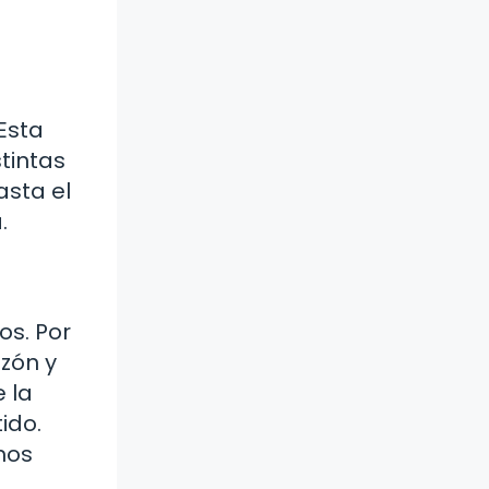
 Esta
tintas
asta el
.
os. Por
azón y
 la
ido.
mos