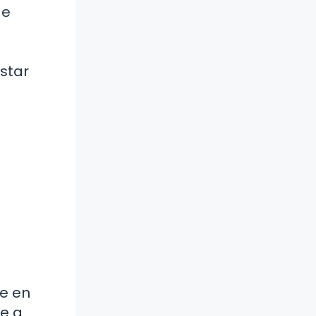
de
star
e en
te a