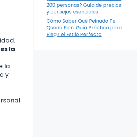
200 personas? Guía de precios
y consejos esenciales
Cómo Saber Qué Peinado Te
Queda Bien: Guía Práctica para
Elegir el Estilo Perfecto
idad.
es la
e la
o y
ersonal