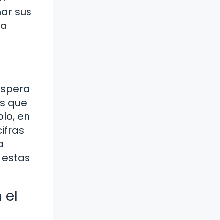
nar sus
na
espera
as que
lo, en
ifras
a
 estas
 el