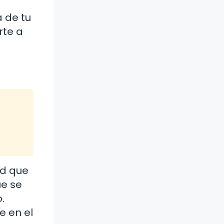
 de tu
rte a
ad que
ue se
.
e en el