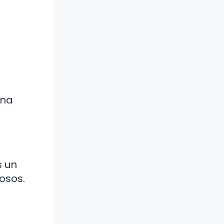
una
s un
osos.