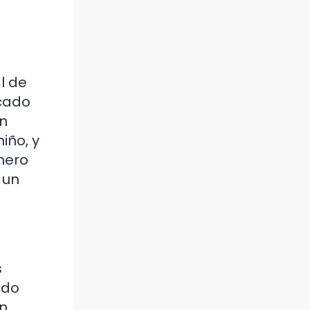
l de
icado
En
iño, y
nero
 un
s
ndo
en