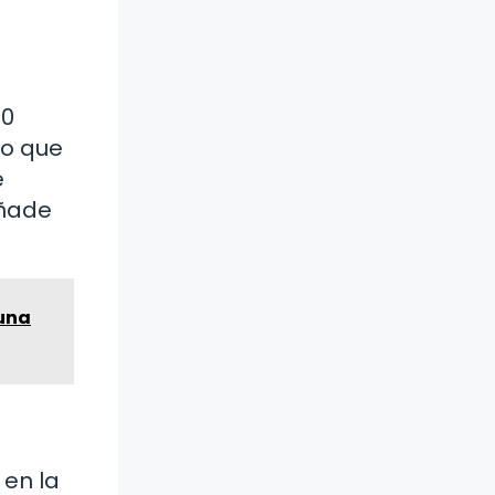
50
no que
e
añade
 una
 en la