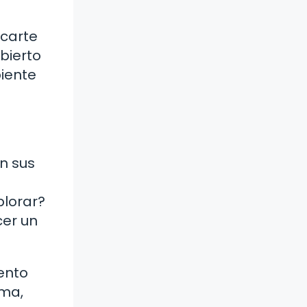
rcarte
bierto
biente
n sus
plorar?
cer un
ento
rma,