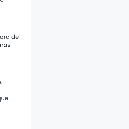
hora de
unas
.
que