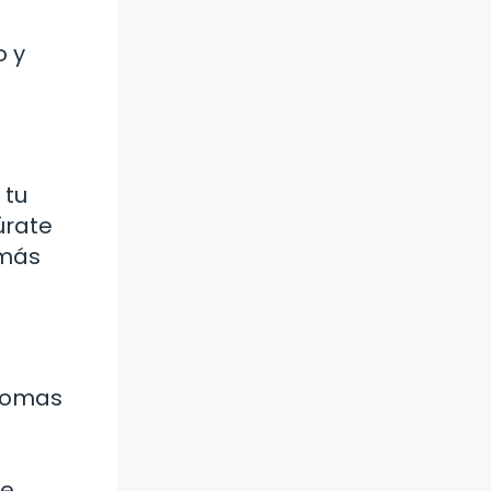
o y
 tu
úrate
 más
aromas
ue