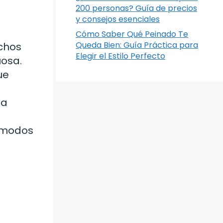
200 personas? Guía de precios
y consejos esenciales
Cómo Saber Qué Peinado Te
Queda Bien: Guía Práctica para
uchos
Elegir el Estilo Perfecto
uosa.
ue
da
cómodos