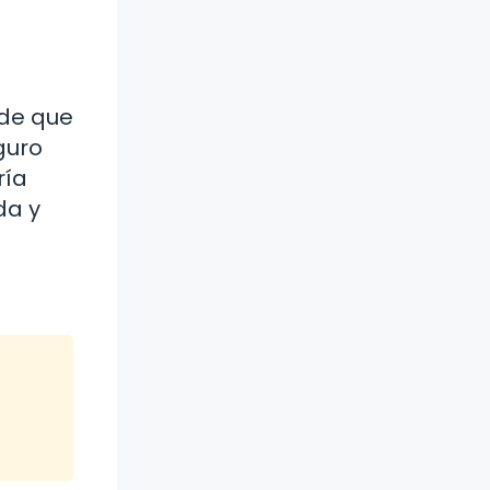
 de que
guro
ría
da y