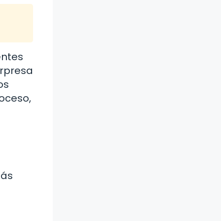
entes
orpresa
os
oceso,
más