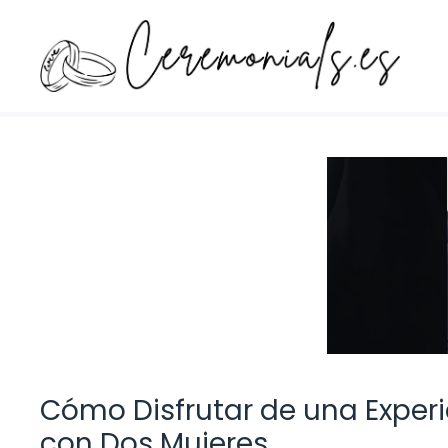
Saltar
al
contenido
Cómo Disfrutar de una Experi
con Dos Mujeres