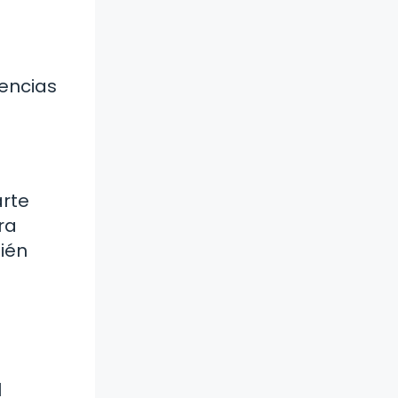
encias
arte
ra
ién
l