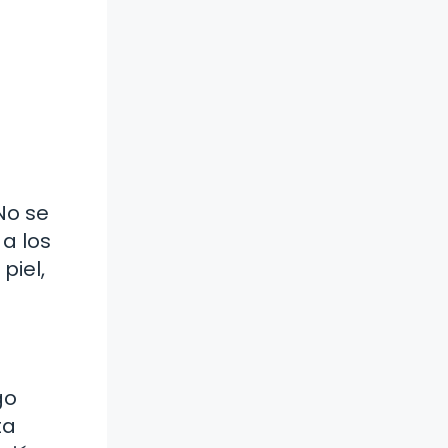
No se
 a los
piel,
go
ta