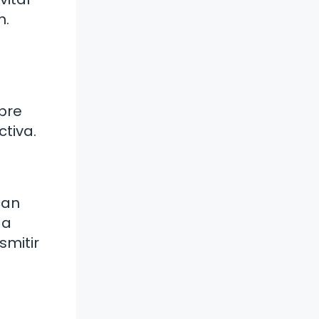
n.
bre
ctiva.
can
 a
smitir