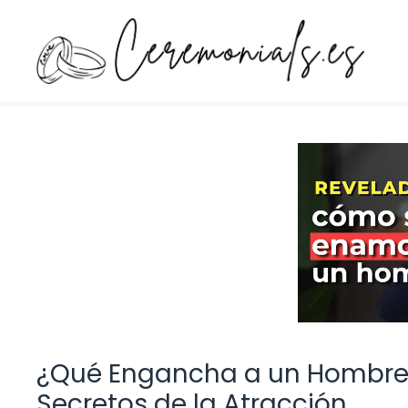
Saltar
al
contenido
¿Qué Engancha a un Hombre 
Secretos de la Atracción