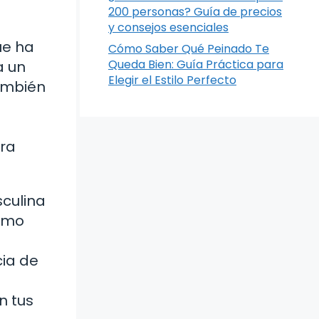
200 personas? Guía de precios
y consejos esenciales
ue ha
Cómo Saber Qué Peinado Te
Queda Bien: Guía Práctica para
a un
Elegir el Estilo Perfecto
también
ara
sculina
cómo
cia de
n tus