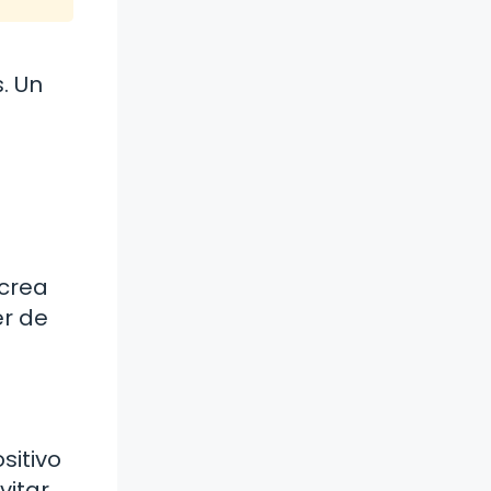
. Un
 crea
er de
sitivo
vitar