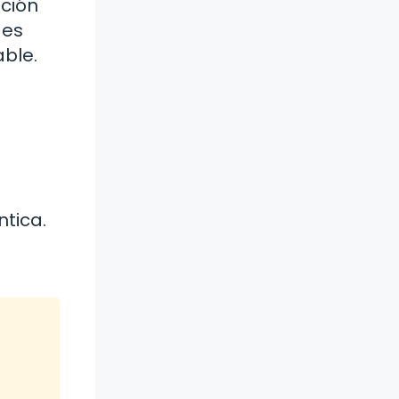
nción
 es
ble.
ntica.