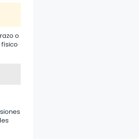
brazo o
físico
asiones
des