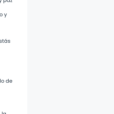
y paz
o y
o
stás
do de
 la