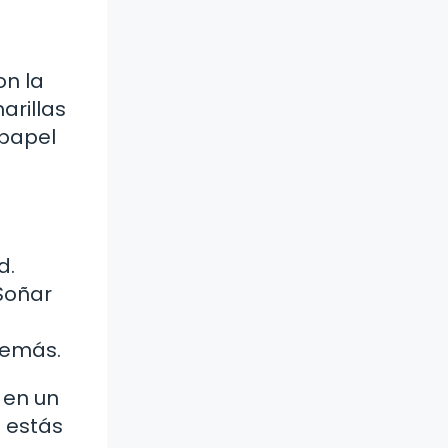
on la
arillas
 papel
d.
 Soñar
demás.
 en un
 estás