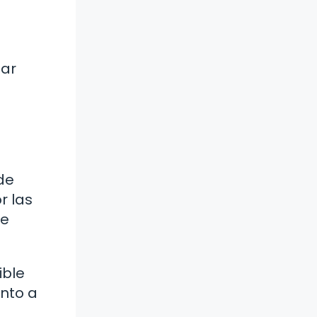
iar
de
r las
te
ible
anto a