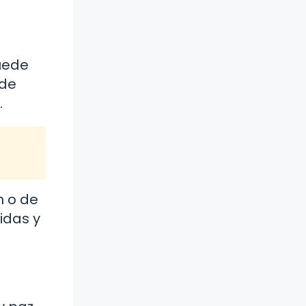
puede
ede
.
n o de
idas y