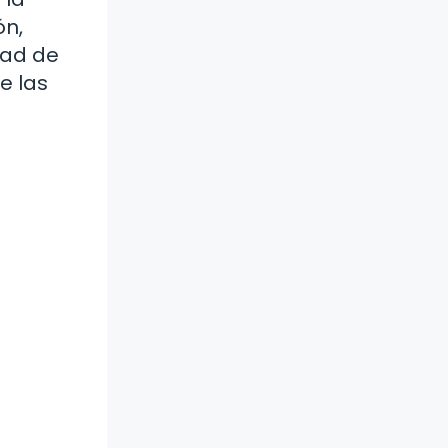
ón,
dad de
e las