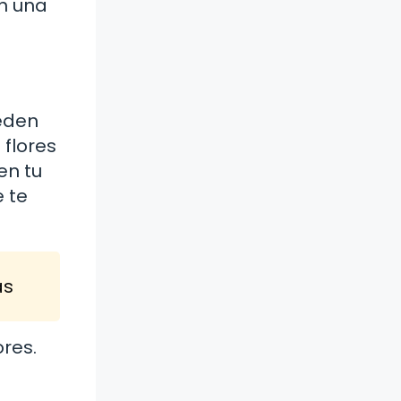
en una
ueden
 flores
en tu
e te
as
ores.