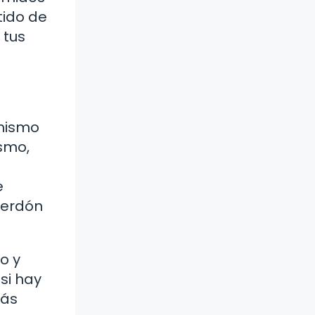
tido de
 tus
 mismo
ismo,
e
perdón
o y
si hay
más