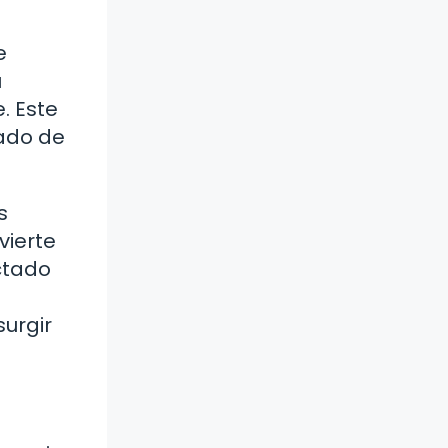
e
u
. Este
jado de
s
vierte
ctado
urgir