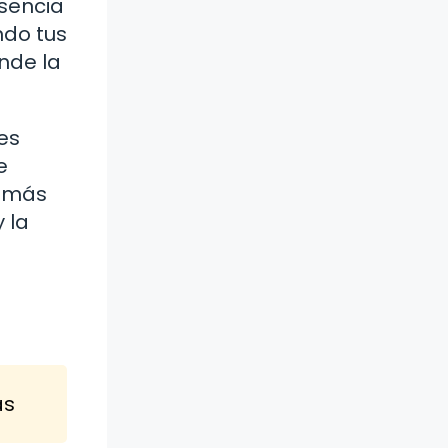
esencia
ndo tus
nde la
es
e
s más
 la
n
as