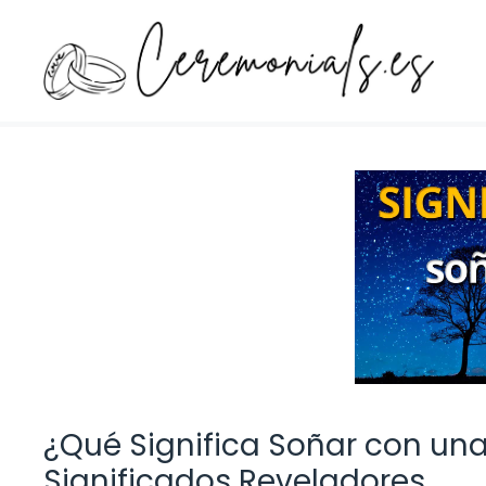
Saltar
al
contenido
¿Qué Significa Soñar con una
Significados Reveladores