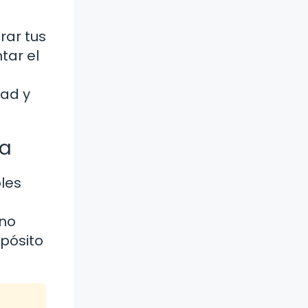
rar tus
tar el
dad y
ra
les
 no
opósito