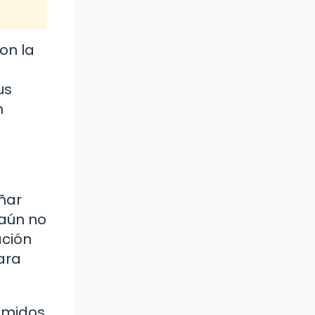
on la
us
n
ñar
 aún no
ación
ara
rimidos