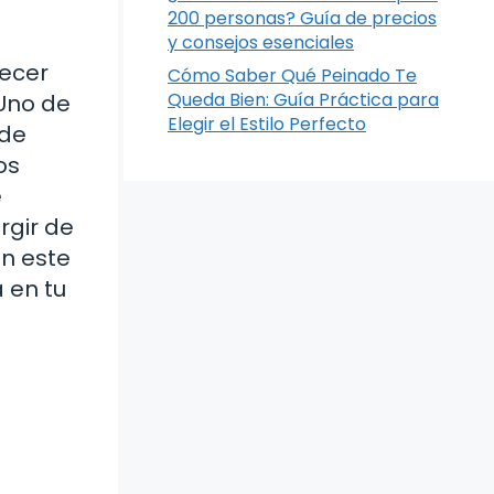
200 personas? Guía de precios
y consejos esenciales
recer
Cómo Saber Qué Peinado Te
Queda Bien: Guía Práctica para
 Uno de
Elegir el Estilo Perfecto
 de
os
é
rgir de
en este
 en tu