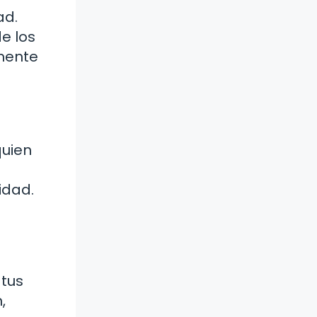
ad.
e los
mente
quien
idad.
 tus
,