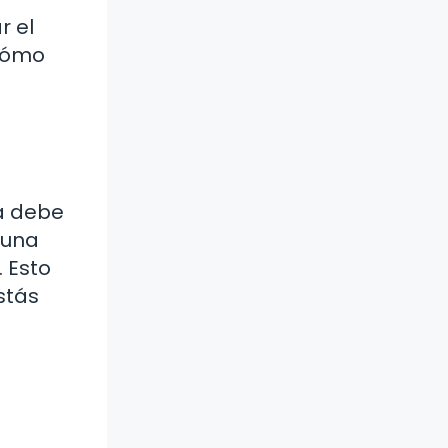
r el
 cómo
a debe
 una
 Esto
stás