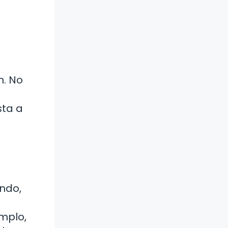
n. No
sta a
endo,
mplo,