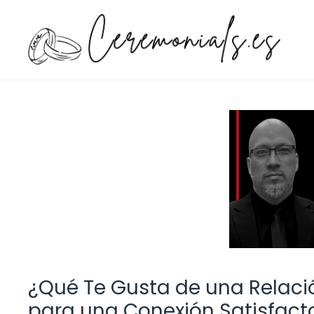
Saltar
al
contenido
¿Qué Te Gusta de una Relaci
para una Conexión Satisfact