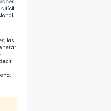
ciones
ifícil
ional.
s, las
generar
e
decir
sona.