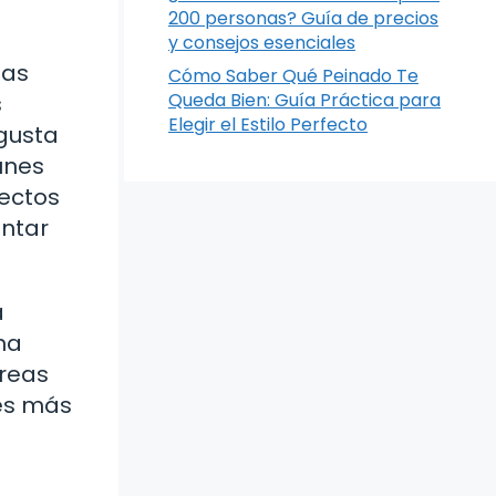
200 personas? Guía de precios
y consejos esenciales
jas
Cómo Saber Qué Peinado Te
Queda Bien: Guía Práctica para
s
Elegir el Estilo Perfecto
 gusta
unes
pectos
ntar
a
na
áreas
nes más