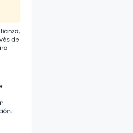
fianza,
avés de
uro
e
en
ión.