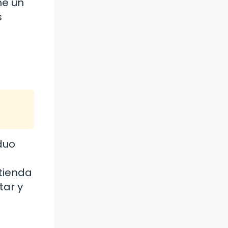
ne un
s
duo
ntienda
tar y