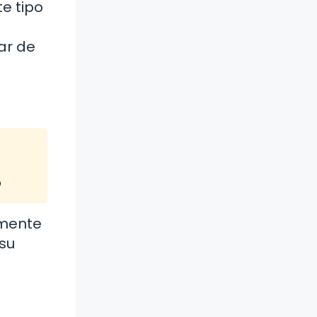
e tipo
ar de
o
lmente
su