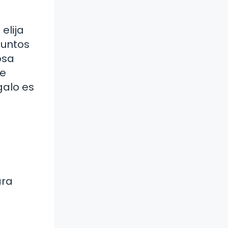
elija
juntos
osa
ue
galo es
ara