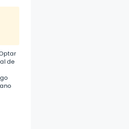
 Optar
nal de
lgo
mano