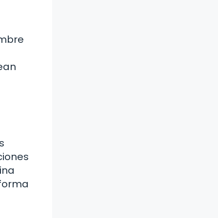
ombre
rean
s
ciones
ina
 forma