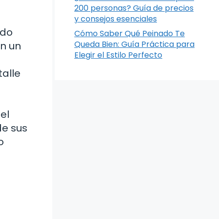
200 personas? Guía de precios
y consejos esenciales
ndo
Cómo Saber Qué Peinado Te
Queda Bien: Guía Práctica para
on un
Elegir el Estilo Perfecto
alle
el
de sus
o