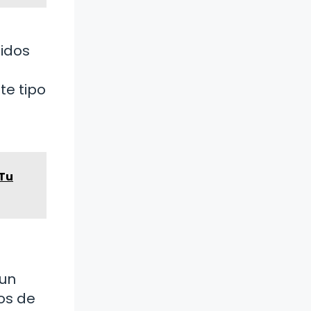
jidos
te tipo
 Tu
 un
os de