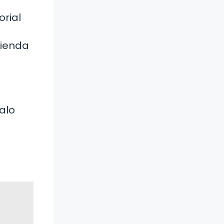
rial
n
cienda
alo