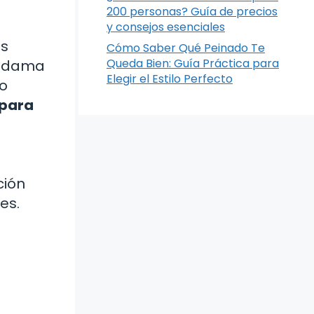
200 personas? Guía de precios
y consejos esenciales
us
Cómo Saber Qué Peinado Te
Queda Bien: Guía Práctica para
u dama
Elegir el Estilo Perfecto
so
 para
ción
es.