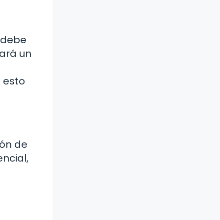
a debe
gará un
 esto
ión de
ncial,