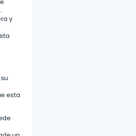
de
.
era y
sta
 su
ue esta
uede
ade un