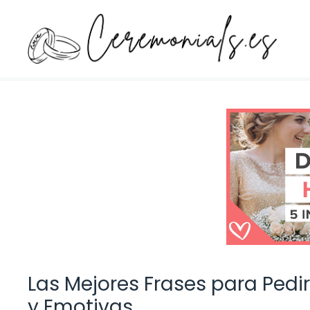
Saltar
al
contenido
Las Mejores Frases para Pedi
y Emotivas