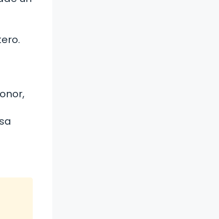
ero.
onor,
esa