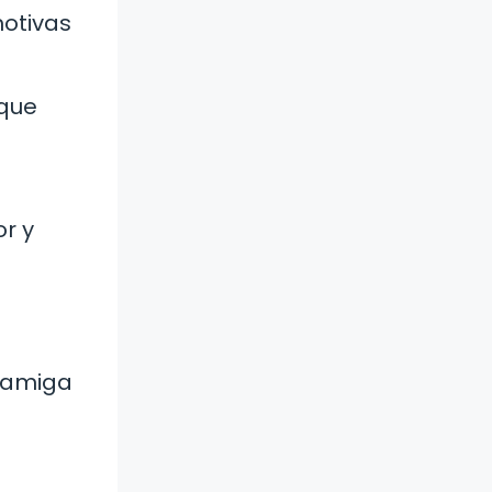
motivas
 que
or y
u amiga