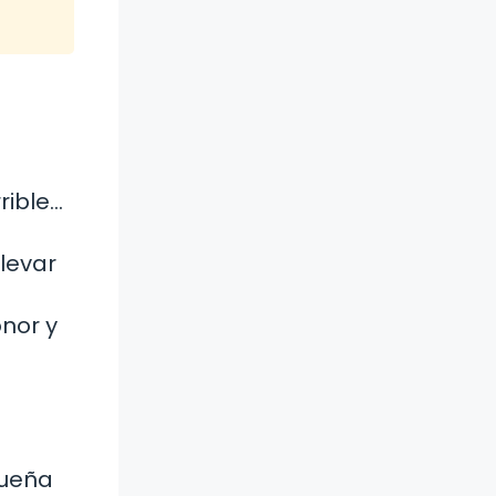
rible…
levar
nor y
queña