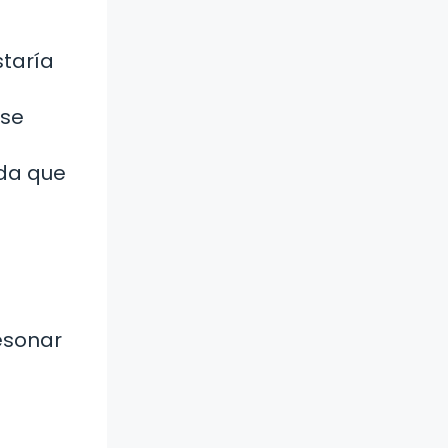
staría
ase
ada que
esonar