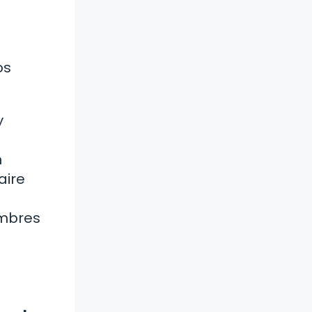
os
y
n
aire
umbres