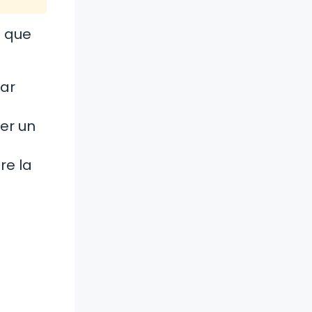
s que
bar
ser un
re la