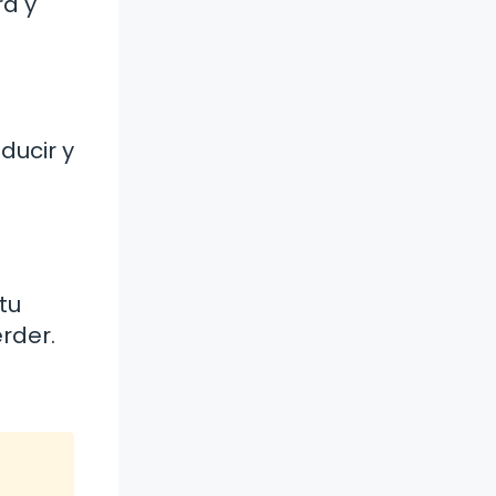
ra y
ducir y
tu
rder.