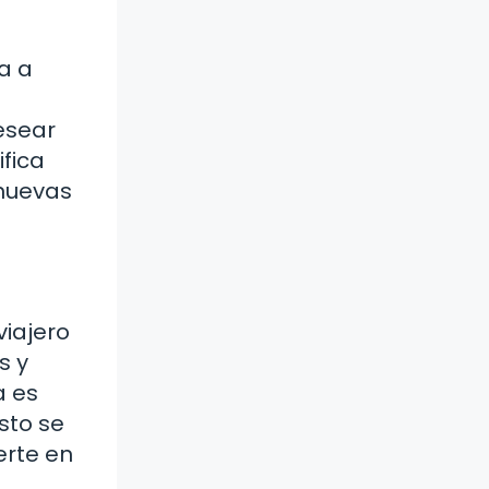
ta a
esear
ifica
 nuevas
viajero
s y
a es
sto se
erte en