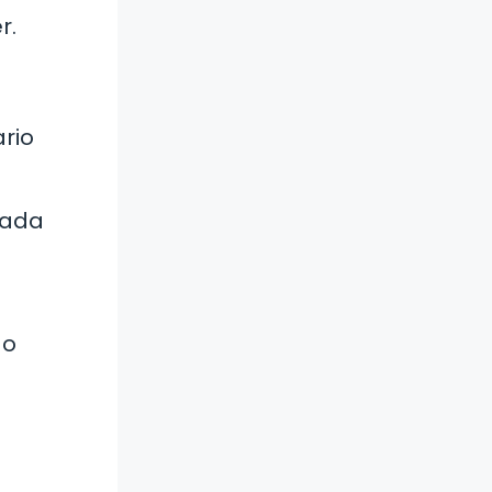
r.
ario
cada
 o