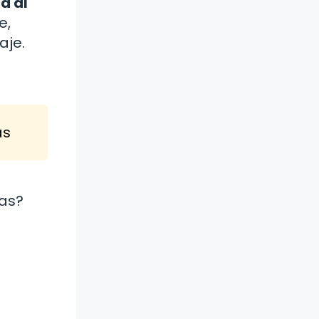
a al
e,
aje.
as
cas?