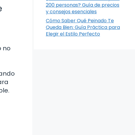
200 personas? Guía de precios
e
y consejos esenciales
Cómo Saber Qué Peinado Te
Queda Bien: Guía Práctica para
Elegir el Estilo Perfecto
o no
rando
ara
le.