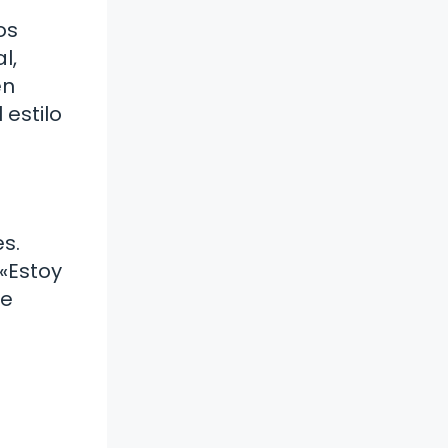
os
l,
en
 estilo
s.
 «Estoy
te