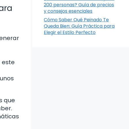
200 personas? Guía de precios
ara
y consejos esenciales
Cómo Saber Qué Peinado Te
Queda Bien: Guía Práctica para
Elegir el Estilo Perfecto
generar
n este
gunos
s que
aber.
máticas