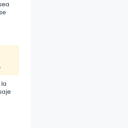
 sea
se
o
 la
saje