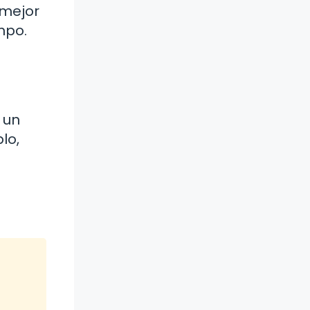
 mejor
mpo.
n un
lo,