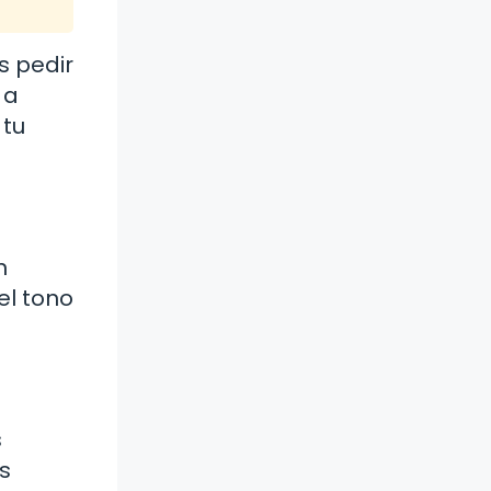
s pedir
 a
 tu
n
el tono
s
s