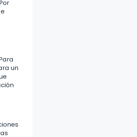
Por
de
 Para
ara un
que
ación
ciones
ías