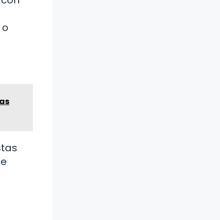
 con
 o
ras
stas
ue