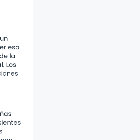
 un
er esa
 de la
l. Los
ciones
eñas
sientes
s