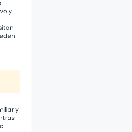
s
ivo y
sitan
pueden
iliar y
ntras
no