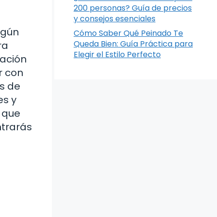
200 personas? Guía de precios
y consejos esenciales
lgún
Cómo Saber Qué Peinado Te
Queda Bien: Guía Práctica para
ra
Elegir el Estilo Perfecto
tación
r con
os de
es y
s que
ntrarás