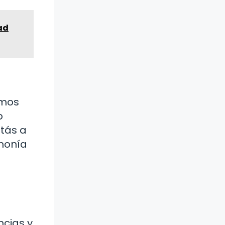
ad
omos
o
stás a
rmonía
ncias y