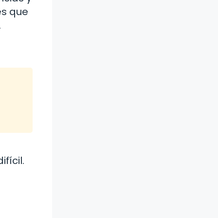
es que
.
ícil.