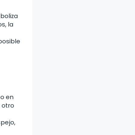
boliza
s, la
posible
do en
 otro
e
pejo,