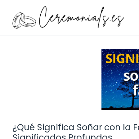
Saltar
al
contenido
¿Qué Significa Soñar con la F
Significados Profundos