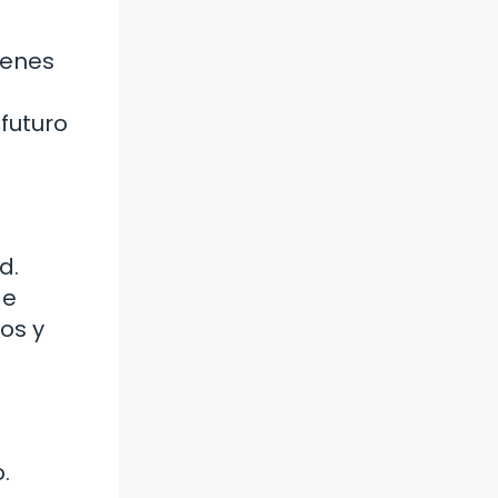
ienes
futuro
d.
de
os y
.