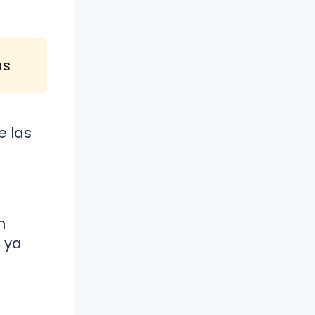
as
e las
n
, ya