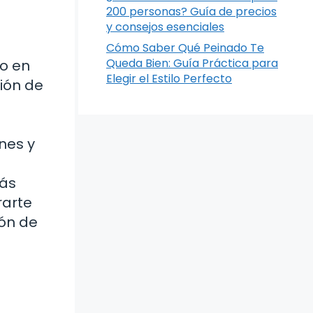
200 personas? Guía de precios
y consejos esenciales
Cómo Saber Qué Peinado Te
Queda Bien: Guía Práctica para
io en
Elegir el Estilo Perfecto
ción de
nes y
más
rarte
ión de