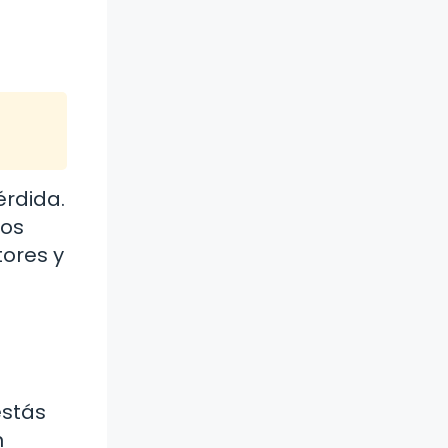
érdida.
tos
tores y
estás
n