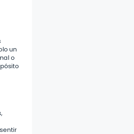
s
olo un
nal o
pósito
,
sentir