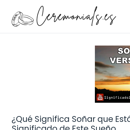
Saltar
al
contenido
¿Qué Significa Soñar que Est
Significado de Este Sueño