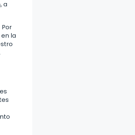
, a
 Por
 en la
estro
.
tes
tes
ento